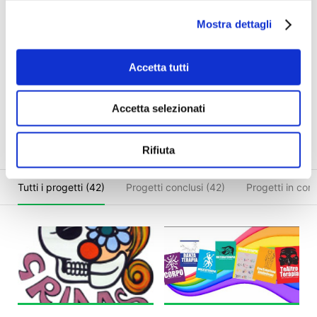
Melito (NA).
Mostra dettagli
Numero di progetti:
42
Importi raccolti:
€ 36.665,50
Accetta tutti
Sostenitori coinvolti:
985
Maggior impatto su:
Libri & Editoria
Accetta selezionati
Sito web
Email
Facebook
Rifiuta
Tutti i progetti (42)
Progetti conclusi (42)
Progetti in cors