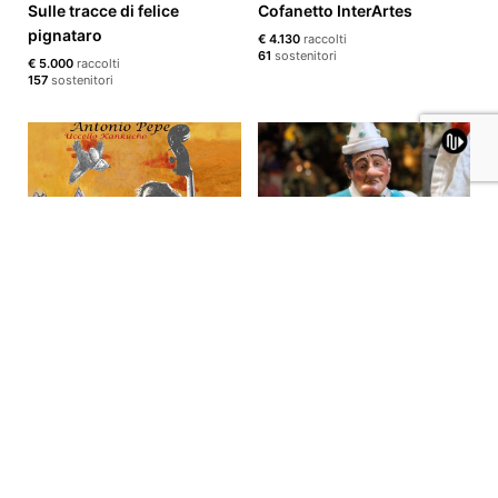
Sulle tracce di felice
Cofanetto InterArtes
pignataro
€ 4.130
raccolti
61
sostenitori
€ 5.000
raccolti
157
sostenitori
Uccello kankucho
Totò memories
€ 3.700
raccolti
€ 3.600
raccolti
13
sostenitori
73
sostenitori