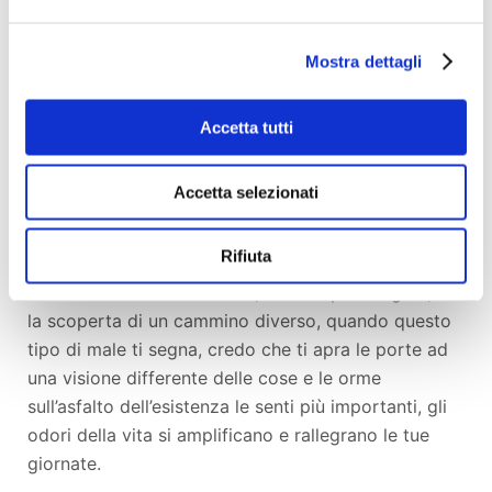
[…] Questo odore ti si schianta addosso senza
Mostra dettagli
lasciarti, è così forte che puoi metterti a bagno in
una vasca piena di aromi e profumi, ma non te lo
togli di dosso […]
Accetta tutti
I momenti che si vivono sono come tatuaggi,
Accetta selezionati
nonostante le cure, l’intervento e l’aver distrutto
fisicamente il cancro, qualcosa rimane, qualcosa
Rifiuta
che terrorizza rimane sempre, è dentro l’anima,
indelebile. Il male che soffri, fisico e psicologico, è
la scoperta di un cammino diverso, quando questo
tipo di male ti segna, credo che ti apra le porte ad
una visione differente delle cose e le orme
sull’asfalto dell’esistenza le senti più importanti, gli
odori della vita si amplificano e rallegrano le tue
giornate.