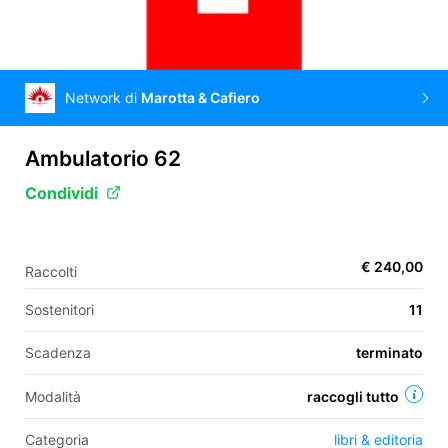
EN
Network di
Marotta & Cafiero
FR
IT
ES
Ambulatorio 62
Condividi
€ 240,00
Raccolti
Sostenitori
11
Scadenza
terminato
Modalità
raccogli tutto
Categoria
libri & editoria