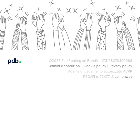
©2026 FolkFunding srl Benefit | VAT 08378490968
Termini e condizioni
|
Cookie policy
|
Privacy policy
Agente di pagamento autorizzato ACPR
REGAFI n. 72477 di
Lemonway