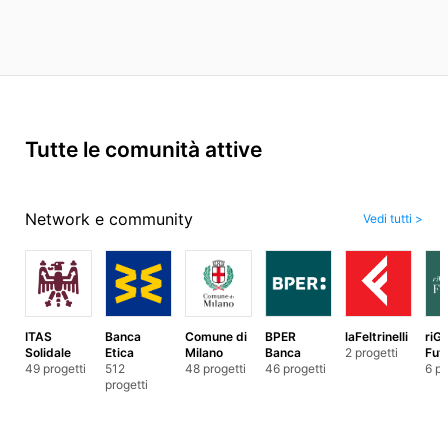
Tutte le comunità attive
Network e community
Vedi tutti
>
ITAS
Banca
Comune di
BPER
laFeltrinelli
riG
Solidale
Etica
Milano
Banca
2 progetti
Fut
49 progetti
512
48 progetti
46 progetti
6 pr
progetti