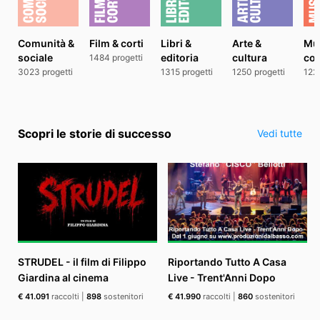
Comunità &
Film & corti
Libri &
Arte &
Mu
sociale
editoria
cultura
con
1484 progetti
3023 progetti
1315 progetti
1250 progetti
1227
Scopri le storie di successo
Vedi tutte
STRUDEL - il film di Filippo
Riportando Tutto A Casa
Giardina al cinema
Live - Trent'Anni Dopo
€ 41.091
raccolti
|
898
sostenitori
€ 41.990
raccolti
|
860
sostenitori