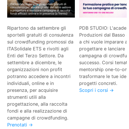
Ripartono da settembre gli
PDB STUDIO: L'academ
sportelli gratuiti di consulenza
Produzioni dal Basso 
sul crowdfunding promossi da
a chi vuole imparare a
ITASolidale ETS e rivolti agli
progettare e lanciare 
Enti del Terzo Settore. Da
campagna di crowdfun
settembre a dicembre, le
successo. Corsi temati
organizzazioni non profit
mentorship one-to-on
potranno accedere a incontri
trasformare le tue idee
individuali, online e in
progetti concreti.
presenza, per acquisire
Scopri i corsi →
strumenti utili alla
progettazione, alla raccolta
fondi e alla realizzazione di
campagne di crowdfunding.
Prenotati →