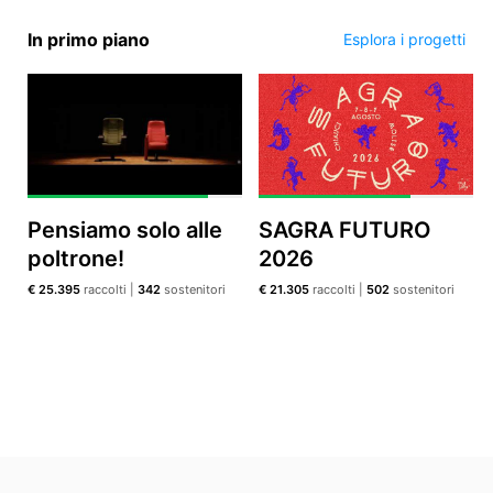
In primo piano
Esplora i progetti
EN
FR
IT
ES
Pensiamo solo alle
SAGRA FUTURO
poltrone!
2026
€ 25.395
raccolti
|
342
sostenitori
€ 21.305
raccolti
|
502
sostenitori