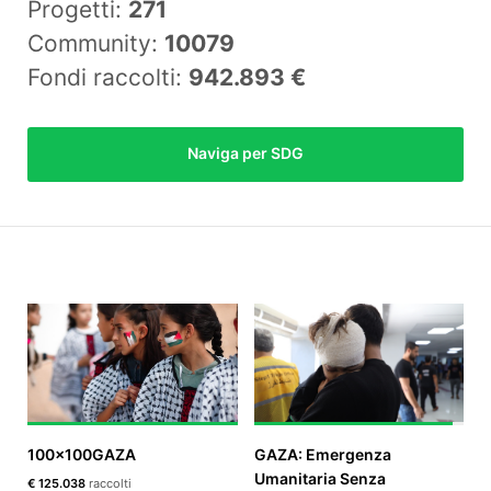
Progetti:
271
Community:
10079
Fondi raccolti:
942.893 €
EN
FR
Naviga per SDG
IT
ES
100x100GAZA
GAZA: Emergenza
Umanitaria Senza
€ 125.038
raccolti