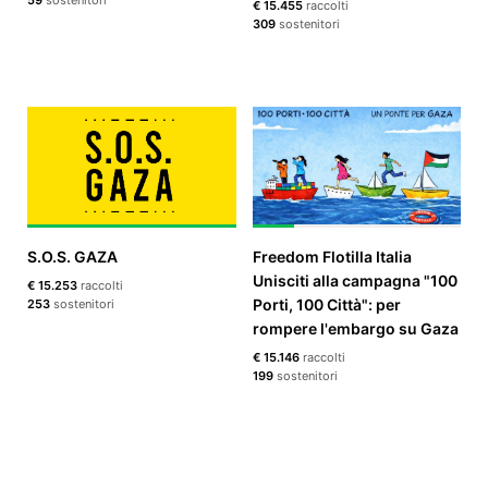
59
sostenitori
€ 15.455
raccolti
309
sostenitori
S.O.S. GAZA
Freedom Flotilla Italia
Unisciti alla campagna "100
€ 15.253
raccolti
Porti, 100 Città": per
253
sostenitori
rompere l'embargo su Gaza
€ 15.146
raccolti
199
sostenitori