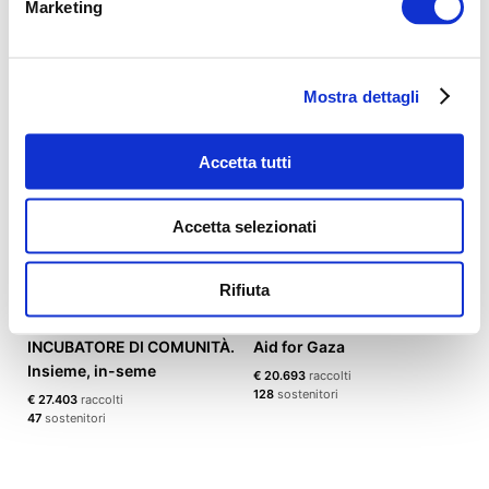
Marketing
Rescue
Raccolta fondi per il
sostegno alla popolazione
€ 32.485
raccolti
137
sostenitori
€ 28.976
raccolti
285
sostenitori
Mostra dettagli
Accetta tutti
Accetta selezionati
Rifiuta
EMPORIO DI COMUNITÀ =
Gaza Sunbirds: Emergency
INCUBATORE DI COMUNITÀ.
Aid for Gaza
Insieme, in-seme
€ 20.693
raccolti
128
sostenitori
€ 27.403
raccolti
47
sostenitori