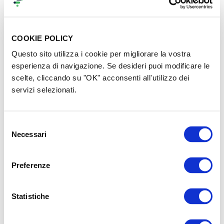
COOKIE POLICY
Questo sito utilizza i cookie per migliorare la vostra
esperienza di navigazione. Se desideri puoi modificare le
Durante l'emergenza
ZUPPA DI MILANO –
scelte, cliccando su "OK" acconsenti all'utilizzo dei
ATTIVIAMO LA
Recuperiamo eccedenze,
servizi selezionati.
SOLIDARIETÀ
nutriamo comunità
€ 42.168
raccolti
€ 33.180
raccolti
996
sostenitori
168
sostenitori
Selezione
Necessari
del
consenso
Preferenze
Statistiche
Green Storytellers • Food
EMERGENZA GAZA -