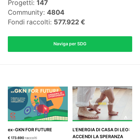
Progetti:
147
Community:
4804
Fondi raccolti:
577.922 €
EN
FR
Naviga per SDG
IT
ES
ex-GKN FOR FUTURE
L'ENERGIA DI CASA DI LEO:
ACCENDI LA SPERANZA
€ 173.690
raccolti