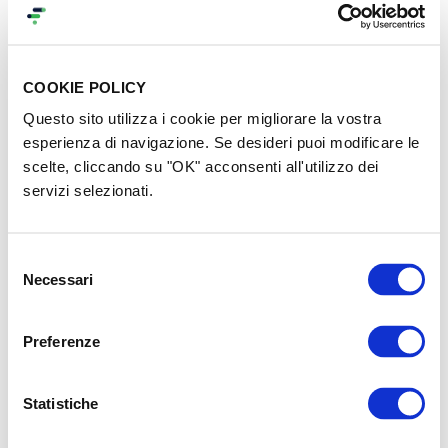
COOKIE POLICY
Questo sito utilizza i cookie per migliorare la vostra
La Bottega si illumina di + |
Sostieni UNA CASA ABILE
Diamo energia pulita
per dare possibilità di vita
esperienza di navigazione. Se desideri puoi modificare le
all’Emporio Solidale di
autonoma alle persone con
scelte, cliccando su "OK" acconsenti all'utilizzo dei
ReciprocaMensa
disabilità
servizi selezionati.
€ 23.660
raccolti
€ 22.867
raccolti
68
sostenitori
333
sostenitori
Selezione
Necessari
del
consenso
Preferenze
Statistiche
Maso Michael - La Chiave
UN FUTURO SOSTENIBILE