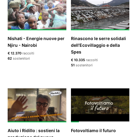
Nishati - Energie nuove per
Rinascono le serre solidali
Njiru - Nairobi
dell'Ecovillaggio e della
Spes
€ 12.370
raccolti
62
sostenitori
€ 10.335
raccolti
51
sostenitori
Aiuto i Ridillo : sostieni la
Fotovoltiamo il futuro