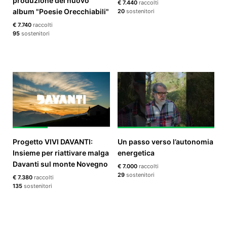
produzione del nuovo
€ 7.440
raccolti
album "Poesie Orecchiabili"
20
sostenitori
€ 7.740
raccolti
95
sostenitori
Progetto VIVI DAVANTI:
Un passo verso l’autonomia
Insieme per riattivare malga
energetica
Davanti sul monte Novegno
€ 7.000
raccolti
29
sostenitori
€ 7.380
raccolti
135
sostenitori