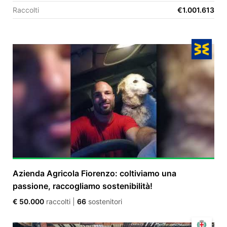
Raccolti
€1.001.613
EN
FR
IT
ES
Azienda Agricola Fiorenzo: coltiviamo una
passione, raccogliamo sostenibilità!
€ 50.000
raccolti
|
66
sostenitori