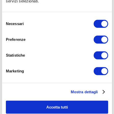
servizi selezionati.
Selezione
Necessari
del
consenso
Preferenze
Statistiche
ORTO A CHI TOCCA! Laboratori didattici e cooking-
class in cascina
Marketing
€ 28.000
raccolti
|
19
sostenitori
Mostra dettagli
Accetta tutti