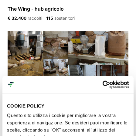
The Wing - hub agricolo
€ 32.400
raccolti
|
115
sostenitori
COOKIE POLICY
Sosteniamo il Molino Tuzzi dopo l’alluvione
Questo sito utilizza i cookie per migliorare la vostra
€ 31.187
raccolti
|
746
sostenitori
esperienza di navigazione. Se desideri puoi modificare le
scelte, cliccando su "OK" acconsenti all'utilizzo dei