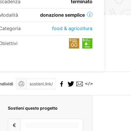
Scadenza
terminato
Modalità
donazione semplice
Categoria
food & agricoltura
Obiettivi
</>
ndividi
Sostieni questo progetto
€