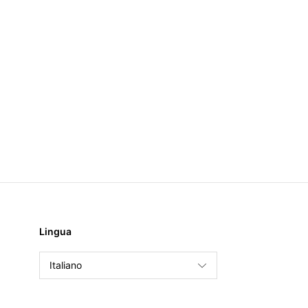
Lingua
Italiano
English
Français