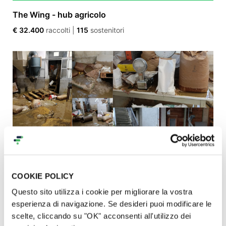
The Wing - hub agricolo
€ 32.400
raccolti
|
115
sostenitori
COOKIE POLICY
Sosteniamo il Molino Tuzzi dopo l’alluvione
Questo sito utilizza i cookie per migliorare la vostra
€ 31.187
raccolti
|
746
sostenitori
esperienza di navigazione. Se desideri puoi modificare le
scelte, cliccando su "OK" acconsenti all'utilizzo dei