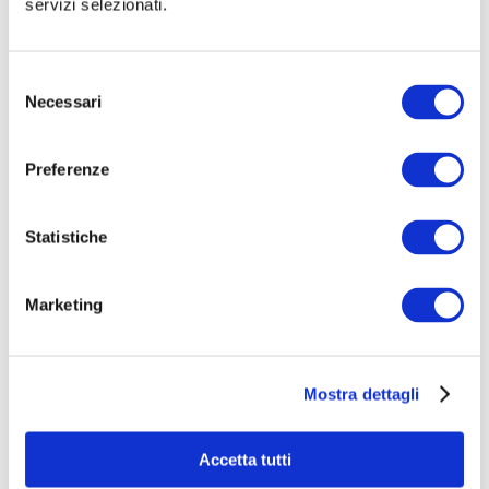
servizi selezionati.
Selezione
Necessari
del
consenso
Preferenze
Statistiche
ORTO A CHI TOCCA! Laboratori didattici e cooking-
class in cascina
Marketing
€ 28.000
raccolti
|
19
sostenitori
Mostra dettagli
Accetta tutti