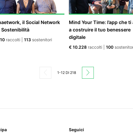
aetwork, il Social Network
Mind Your Time: l’app che ti 
a Sostenibilità
a costruire il tuo benessere
digitale
510
raccolti
|
113
sostenitori
€ 10.228
raccolti
|
100
sostenitor
1
-
12
DI 218
cipa
Seguici