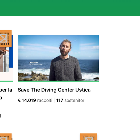
er la
Save The Diving Center Ustica
a
€ 14.019
raccolti
|
117
sostenitori
i