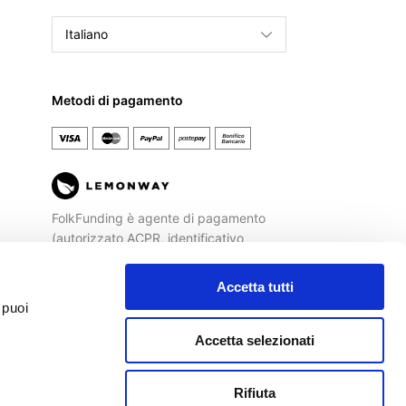
Italiano
English
Français
Metodi di pagamento
Español
FolkFunding è agente di pagamento
(autorizzato ACPR, identificativo
REGAFI n. 72477) di
Lemonway
, Istituto
di Pagamento autorizzato dalla
Banca
Accetta tutti
di Francia
ad operare sul territorio
 puoi
italiano.
Accetta selezionati
Rifiuta