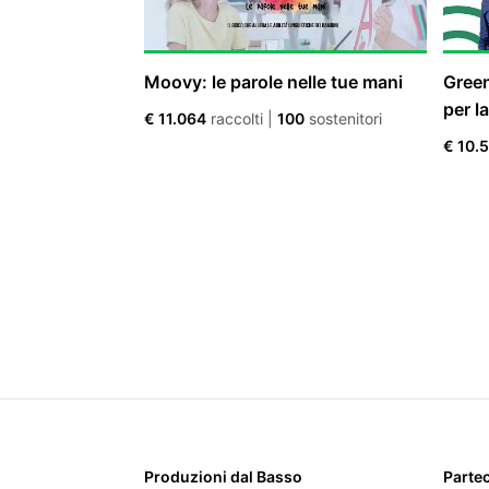
Moovy: le parole nelle tue mani
Green
per l
€ 11.064
raccolti
|
100
sostenitori
€ 10.
Produzioni dal Basso
Parte