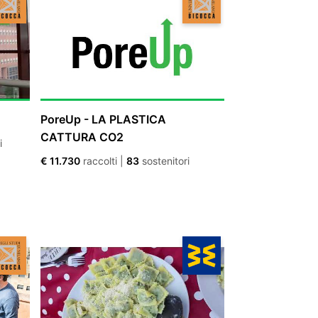
PoreUp - LA PLASTICA
CATTURA CO2
i
€ 11.730
raccolti
|
83
sostenitori