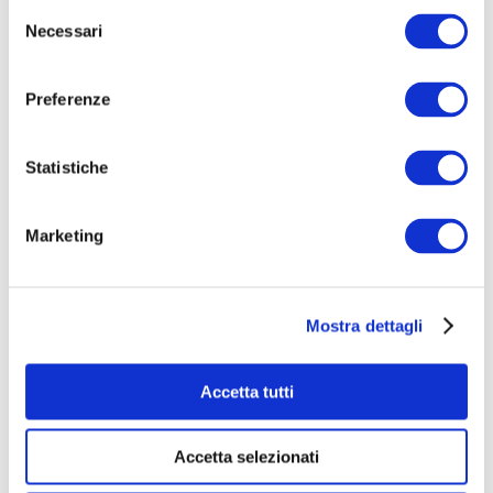
Selezione
Necessari
del
consenso
Preferenze
Statistiche
Marketing
Immoville - Vivi il Monferrato
€ 0
raccolti
|
0
sostenitori
Mostra dettagli
Accetta tutti
Accetta selezionati