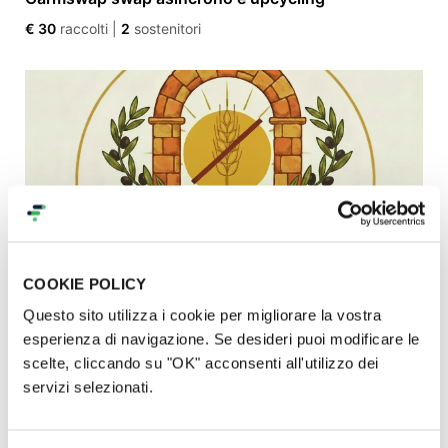
€ 30
raccolti
|
2
sostenitori
COOKIE POLICY
Questo sito utilizza i cookie per migliorare la vostra
Laboratorio artigianale di Pizza & Pane Fresco
esperienza di navigazione. Se desideri puoi modificare le
Senza Glutine nel cuore di Roma
scelte, cliccando su "OK" acconsenti all'utilizzo dei
€ 0
raccolti
|
0
sostenitori
servizi selezionati.