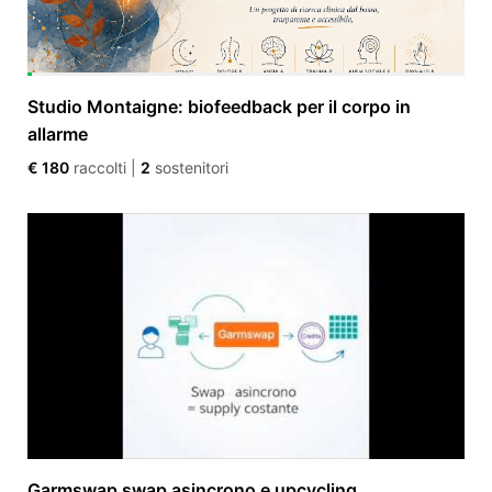
Studio Montaigne: biofeedback per il corpo in
allarme
€ 180
raccolti
|
2
sostenitori
Garmswap swap asincrono e upcycling