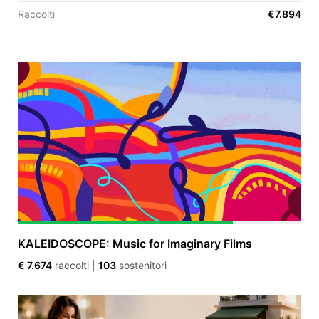
Raccolti
€7.894
EN
FR
IT
ES
KALEIDOSCOPE: Music for Imaginary Films
€ 7.674
raccolti
|
103
sostenitori