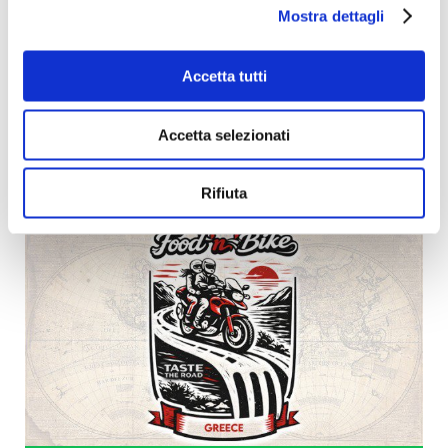
Mostra dettagli
Accetta tutti
Mediterrando. Un viaggio personale. Un racconto
Accetta selezionati
collettivo.
€ 7.408
raccolti
|
63
sostenitori
Rifiuta