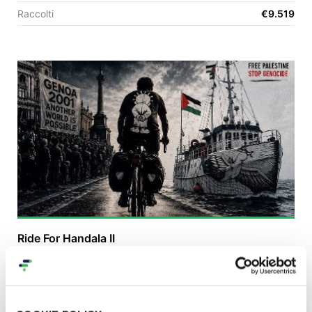
Raccolti
€9.519
EN
FR
IT
ES
Ride For Handala II
€ 590
raccolti
|
24
sostenitori