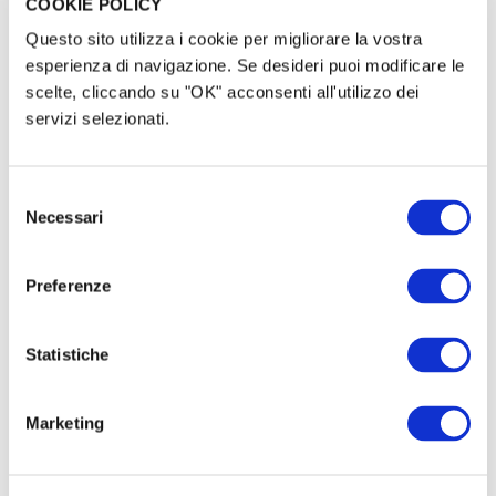
COOKIE POLICY
Questo sito utilizza i cookie per migliorare la vostra
esperienza di navigazione. Se desideri puoi modificare le
scelte, cliccando su "OK" acconsenti all'utilizzo dei
servizi selezionati.
Selezione
Necessari
del
Radici in Movimento · Tor des Géants · Settembre
consenso
2026
Preferenze
€ 1.400
raccolti
|
16
sostenitori
Statistiche
Marketing