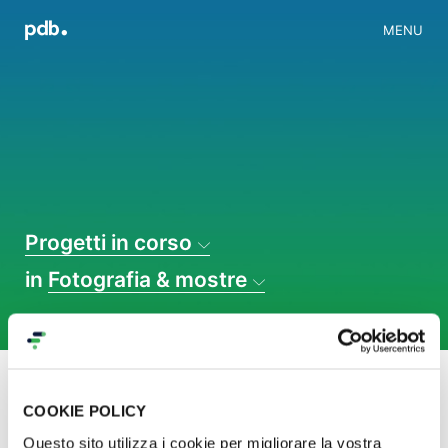
MENU
Progetti in corso
in
Fotografia & mostre
Cer
COOKIE POLICY
Progetti
2
Questo sito utilizza i cookie per migliorare la vostra