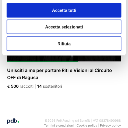
Accetta tutti
Accetta selezionati
Rifiuta
Unisciti a me per portare Riti e Visioni al Circuito
OFF di Ragusa
€ 500
raccolti
|
14
sostenitori
©2026 FolkFunding srl Benefit | VAT 08378490968
Termini e condizioni
|
Cookie policy
|
Privacy policy