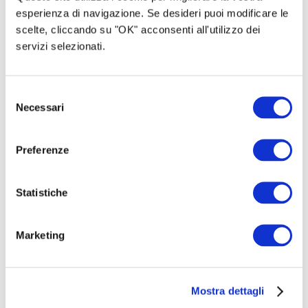
esperienza di navigazione. Se desideri puoi modificare le
Raccolti
€2.100
scelte, cliccando su "OK" acconsenti all'utilizzo dei
servizi selezionati.
EN
FR
Selezione
IT
ES
Necessari
del
consenso
Preferenze
Statistiche
Guardare oltre: la visione indipendente di Opificio
Marketing
della Fotografia
€ 1.600
raccolti
|
15
sostenitori
Mostra dettagli