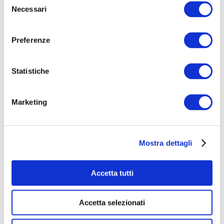
Necessari
del
consenso
Preferenze
Statistiche
Blue
Marketing
€ 7.855
raccolti
|
324
sostenitori
Mostra dettagli
Accetta tutti
Accetta selezionati