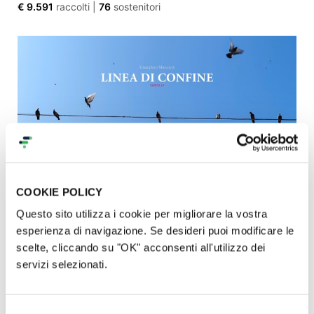
€ 9.591
raccolti
|
76
sostenitori
COOKIE POLICY
LINEA DI CONFINE - Covid-19
Questo sito utilizza i cookie per migliorare la vostra
esperienza di navigazione. Se desideri puoi modificare le
€ 8.145
raccolti
|
90
sostenitori
scelte, cliccando su "OK" acconsenti all'utilizzo dei
servizi selezionati.
Selezione