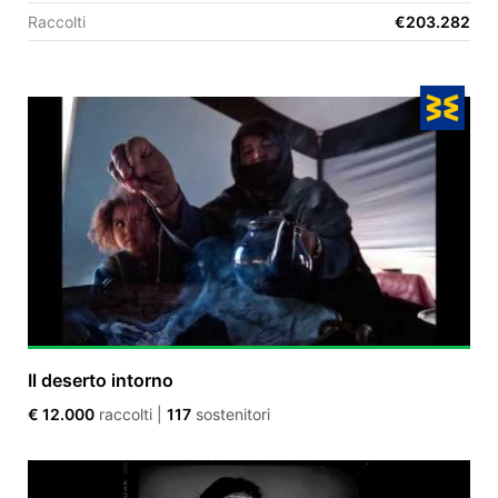
Raccolti
€203.282
EN
FR
IT
ES
Il deserto intorno
€ 12.000
raccolti
|
117
sostenitori