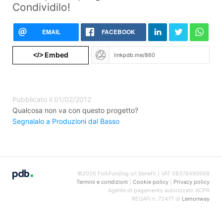
Condividilo!
EMAIL
FACEBOOK
Embed
</>
Pubblicato il 01/02/2012
Qualcosa non va con questo progetto?
Segnalalo a Produzioni dal Basso
©2026 FolkFunding srl Benefit | VAT 08378490968
Termini e condizioni
|
Cookie policy
|
Privacy policy
Agente di pagamento autorizzato ACPR
REGAFI n. 72477 di
Lemonway