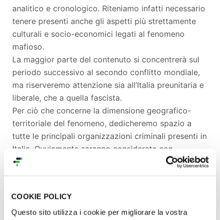
analitico e cronologico. Riteniamo infatti necessario
tenere presenti anche gli aspetti più strettamente
culturali e socio-economici legati al fenomeno
mafioso.
La maggior parte del contenuto si concentrerà sul
periodo successivo al secondo conflitto mondiale,
ma riserveremo attenzione sia all’Italia preunitaria e
liberale, che a quella fascista.
Per ciò che concerne la dimensione geografico-
territoriale del fenomeno, dedicheremo spazio a
tutte le principali organizzazioni criminali presenti in
Italia. Ovviamente saranno considerate con
attenzione anche le dinamiche con cui, i diversi
modelli di criminalità sono stati esportati e
riprodotti sul piano internazionale, dalle vicende più
COOKIE POLICY
remote a quelle più recenti, legate al processo di
globalizzazione neoliberista. Sempre presente, nel
Questo sito utilizza i cookie per migliorare la vostra