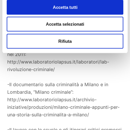
Accetta tutti
Precedenti lavori
La rivoluzione criminale non è per noi un tema
Accetta selezionati
nuovo. Ecco alcuni esempi di ricerche, laboratori e
strumenti prodotti precedentemente.
Rifiuta
-Il laboratorio universitario realizzato da La.p.s.u.s.
nel 2011:
http://www.laboratoriolapsus.it/laboratori/lab-
rivoluzione-criminale/
-Il documentario sulla criminalità a Milano e in
Lombardia, “Milano criminale”:
http://www.laboratoriolapsus.it/archivio-
iniziative/produzioni/milano-criminale-appunti-per-
una-storia-sulla-criminalita-a-milano/
-Il lavoro con le scuole e gli itinerari critici promossi