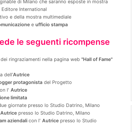
ginable di Milano che saranno esposte in mostra
Editore International
ttivo e della mostra multimediale
municazione
e
ufficio stampa
vede le seguenti ricompense
 dei ringraziamenti nella pagina web
"Hall of Fame"
 dell’
Autrice
ogger protagonista
del Progetto
on l'
Autrice
ione limitata
due giornate presso lo Studio Datrino, Milano
'
Autrice
presso lo Studio Datrino, Milano
eam aziendali
con l'
Autrice
presso lo Studio
i