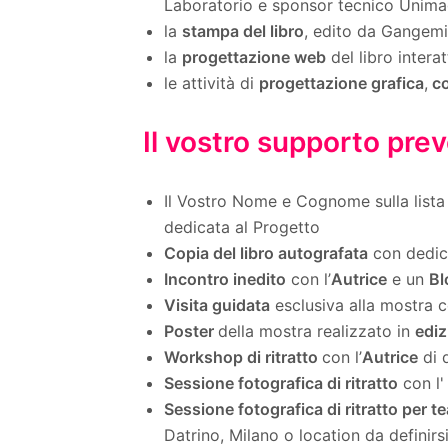
Laboratorio e sponsor tecnico Unima
la
stampa del libro
, edito da Gangemi 
la
progettazione web
del libro intera
le attività di
progettazione grafica
,
co
Il vostro supporto pre
Il Vostro Nome e Cognome sulla lista
dedicata al Progetto
Copia del libro
autografata
con dedica
Incontro inedito
con l’
Autrice
e un
Bl
Visita guidata
esclusiva alla mostra c
Poster
della mostra realizzato in
ediz
Workshop di ritratto
con l’
Autrice
di 
Sessione fotografica di ritratto
con l
Sessione fotografica di ritratto per t
Datrino, Milano o location da definirs