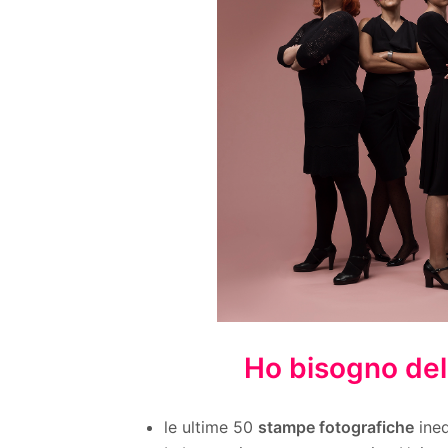
Ho bisogno del
le ultime 50
stampe fotografiche
ined