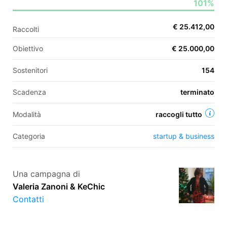
101%
€ 25.412,00
Raccolti
EN
Obiettivo
€ 25.000,00
FR
Sostenitori
154
IT
ES
Scadenza
terminato
Modalità
raccogli tutto
Categoria
startup & business
Una campagna di
Valeria Zanoni & KeChic
Contatti