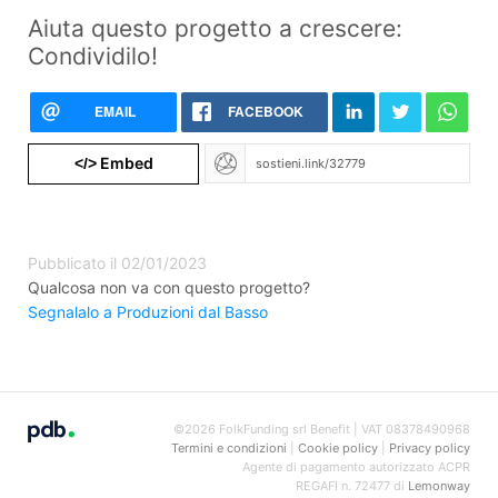
Aiuta questo progetto a crescere:
Condividilo!
EMAIL
FACEBOOK
Embed
</>
Pubblicato il 02/01/2023
Qualcosa non va con questo progetto?
Segnalalo a Produzioni dal Basso
©2026 FolkFunding srl Benefit | VAT 08378490968
Termini e condizioni
|
Cookie policy
|
Privacy policy
Agente di pagamento autorizzato ACPR
REGAFI n. 72477 di
Lemonway