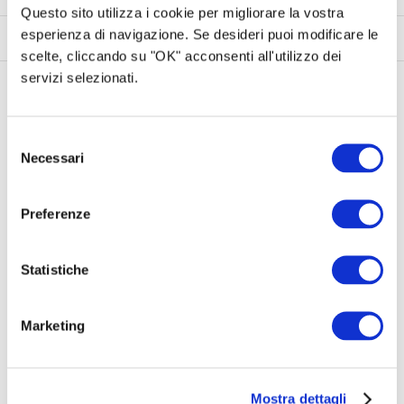
Questo sito utilizza i cookie per migliorare la vostra
esperienza di navigazione. Se desideri puoi modificare le
Progetto
Ricompense
Commenti (
29
)
Obiettivi SDGs
scelte, cliccando su "OK" acconsenti all'utilizzo dei
servizi selezionati.
Il Progetto
Selezione
Necessari
del
consenso
Preferenze
Il progetto che proponiamo è portato avanti
dall’associazione Mondeggi bene comune che dal
Statistiche
2014 si spende per fermare la privatizzazione dei
terreni pubblici favorendo progetti di agroecologia
Marketing
con le comunità del territorio fiorentino e in altre
parti d’Italia. Abbiamo proposto di acquistare una
mietitrebbia e un escavatore. La prima servirà a
Mostra dettagli