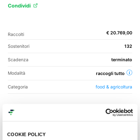
Condividi
EN
€ 20.769,00
Raccolti
FR
Sostenitori
132
IT
ES
Scadenza
terminato
Modalità
raccogli tutto
Categoria
food & agricoltura
Una campagna di
mondeggi bene comune
Contatti
COOKIE POLICY