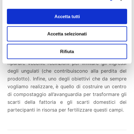
raccogliere ed incrementare la produzione di cereali
all’interno della nostra fattoria e nei campi dei vicini.
Una parte importante del progetto è rivolta a loro
Accetta tutti
per emanciparli dalle monocolture di vigna e olivo.
L’escavatore servirà a togliere le tante pietre
Accetta selezionati
presenti in questi campi (ad oggi tolte manualmente
grazie a giornate collettive con la comunità) e nei
Rifiuta
campi dei vicini. Con questo mezzo vogliamo
riparare vecchie recinzioni per limitare gli ingressi
degli ungulati (che contribuiscono alla perdita del
prodotto). Infine, uno degli obiettivi che da sempre
vogliamo realizzare, è quello di costruire un centro
di compostaggio all’avanguardia per trasformare gli
scarti della fattoria e gli scarti domestici dei
partecipanti in risorsa per fertilizzare questi campi.