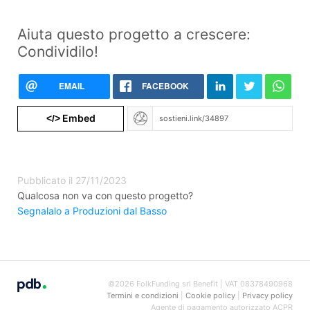
Aiuta questo progetto a crescere:
Condividilo!
EMAIL
FACEBOOK
Embed
</>
Pubblicato il 27/11/2023
Qualcosa non va con questo progetto?
Segnalalo a Produzioni dal Basso
©2026 FolkFunding srl Benefit | VAT 08378490968
Termini e condizioni
|
Cookie policy
|
Privacy policy
Agente di pagamento autorizzato ACPR