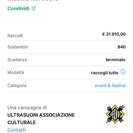
Condividi
EN
FR
€ 31.910,00
Raccolti
IT
ES
Sostenitori
940
Scadenza
terminato
Modalità
raccogli tutto
Categoria
eventi & festival
Una campagna di
ULTRASUONI ASSOCIAZIONE
CULTURALE
Contatti