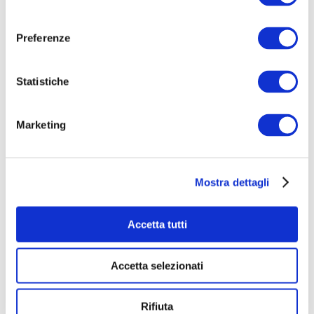
due eventi vi verranno inviate alla mail con la quale
consenso
avete fatto la donazione!
Preferenze
state sintonizzati e vi faremo sapere anche le
modalità di ritiro degli inviti che sicuramente NON
Statistiche
verrano spediti a casa per posta.
_____________________
Marketing
LA MUSICA FA BENE
La manifestazione ha scopo benefico e il
Mostra dettagli
ricavato sarà devoluto ad
Accetta tutti
Accetta selezionati
Rifiuta