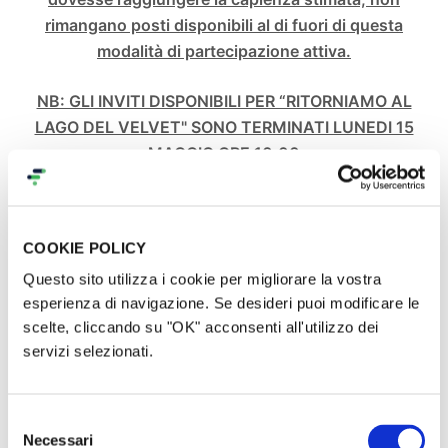
rimangano posti disponibili al di fuori di questa
modalità di partecipazione attiva.
NB: GLI INVITI DISPONIBILI PER “RITORNIAMO AL
LAGO DEL VELVET" SONO TERMINATI LUNEDI 15
MAGGIO ORE 10,00
DA QUEL MOMENTO NON E' ASSOLUTAMENTE
POSSIBILE INVIARE DONAZIONI UTILIZZANDO IL
CAMPO DI DONAZIONE LIBERA PRETENDENDO
COOKIE POLICY
POI DI RICEVERE DEGLI INVITI. TUTTE LE
Questo sito utilizza i cookie per migliorare la vostra
DONAZIONI SU CAMPO LIBERO SI INTENDONO
esperienza di navigazione. Se desideri puoi modificare le
PRIVE DI RICOMPENSA E QUINDI NON DANNO
scelte, cliccando su "OK" acconsenti all'utilizzo dei
DIRITTO A NULLA TRANNE CHE AL PIACERE DI
servizi selezionati.
CONTRIBUIRE ECONOMICAMENTE ALLA
REALIZZAZIONE DI ULTRAUSONI RIMINI.
Selezione
NB: tutte le comunicazioni e le info relative a questi
Necessari
del