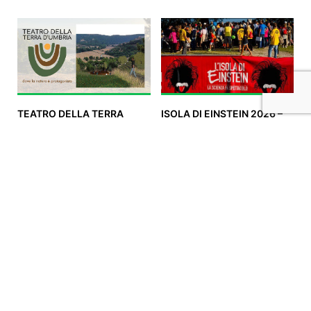
TEATRO DELLA TERRA
ISOLA DI EINSTEIN 2026 –
D'UMBRIA - Un nuovo
La scienza fa spettacolo
spazio dove arte,
all’Isola Polvese del Lago
conoscenza e natura si
Trasimeno
incontrano
€ 53.423
raccolti
1318
sostenitori
€ 62.000
raccolti
103
sostenitori