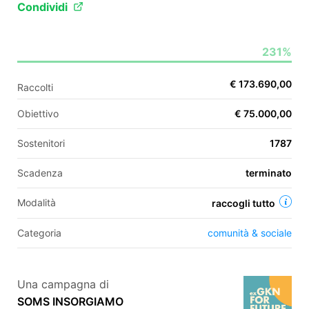
Condividi
EN
231%
FR
€ 173.690,00
Raccolti
IT
ES
Obiettivo
€ 75.000,00
Sostenitori
1787
Scadenza
terminato
Modalità
raccogli tutto
Categoria
comunità & sociale
Una campagna di
SOMS INSORGIAMO