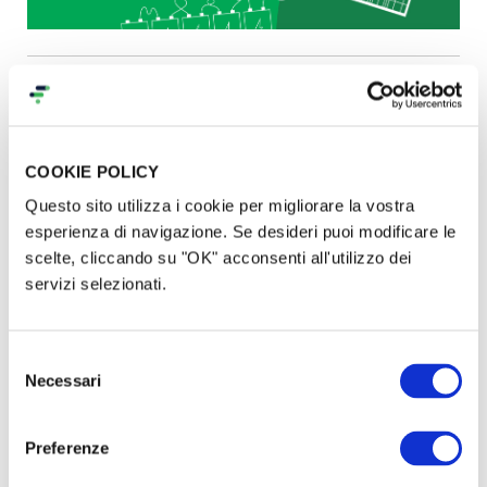
Produrremmo pannelli
fotovoltaici, batterie
COOKIE POLICY
e cargo-bike a ridotto impatto
Questo sito utilizza i cookie per migliorare la vostra
esperienza di navigazione. Se desideri puoi modificare le
ecologico
scelte, cliccando su "OK" acconsenti all'utilizzo dei
servizi selezionati.
Chi ha elaborato il piano?
Selezione
Necessari
del
Il
collettivo di fabbrica dell’ex GKN
, ricercatori e
consenso
ricercatrici solidali di tutta Italia e attivisti/e di
Preferenze
organizzazioni (
Co.Mu.net-Officine Corsare
,
Autogestione in Movimento - Fuori Mercato
,
Rete