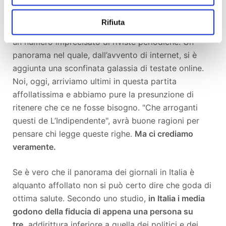
In Italia esistono una ventina di quotidiani cartacei a
Rifiuta
tiratura nazionale, un centinaio a carattere locale e
un numero imprecisato di riviste periodiche. Un
panorama nel quale, dall’avvento di internet, si è
aggiunta una sconfinata galassia di testate online.
Noi, oggi, arriviamo ultimi in questa partita
affollatissima e abbiamo pure la presunzione di
ritenere che ce ne fosse bisogno. "Che arroganti
questi de L’Indipendente", avrà buone ragioni per
pensare chi legge queste righe.
Ma ci crediamo
veramente.
Se è vero che il panorama dei giornali in Italia è
alquanto affollato non si può certo dire che goda di
ottima salute. Secondo uno studio,
in Italia i media
godono della fiducia di appena una persona su
tre,
addirittura inferiore a quella dei politici e dei