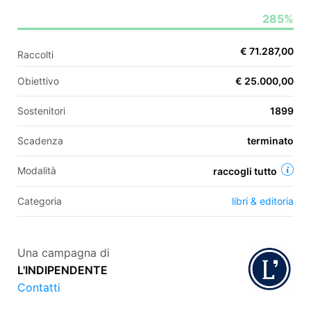
285%
EN
€ 71.287,00
Raccolti
FR
Obiettivo
€ 25.000,00
IT
ES
Sostenitori
1899
Scadenza
terminato
Modalità
raccogli tutto
Categoria
libri & editoria
Una campagna di
L'INDIPENDENTE
Contatti