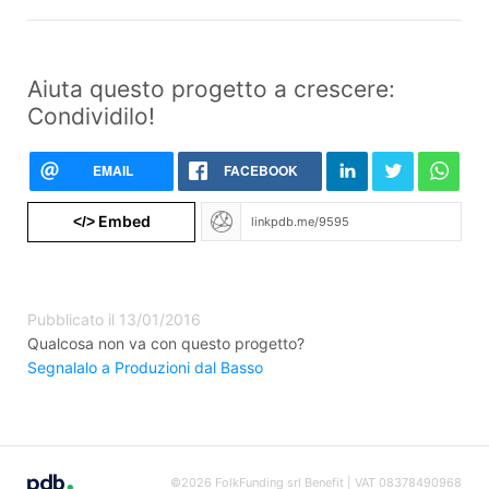
Aiuta questo progetto a crescere:
Condividilo!
EMAIL
FACEBOOK
Embed
</>
Pubblicato il 13/01/2016
Qualcosa non va con questo progetto?
Segnalalo a Produzioni dal Basso
©2026 FolkFunding srl Benefit | VAT 08378490968