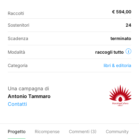
€ 594,00
Raccolti
EN
Sostenitori
24
FR
Scadenza
terminato
IT
ES
Modalità
raccogli tutto
Categoria
libri & editoria
Una campagna di
Antonio Tammaro
Contatti
Progetto
Ricompense
Commenti (
3
)
Community