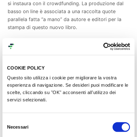
si instaura con il crowdfunding. La produzione dal
basso on line è associata a una raccolta quote
parallela fatta “a mano” da autore e editori per la
stampa di questo nuovo libro.
Sinossi
Storia di un’amicizia perduta che insegue il suo
COOKIE POLICY
giorno perfetto, dove il confronto con la diversità
Questo sito utilizza i cookie per migliorare la vostra
diventa occasione per incontrare altre risorse, altri
esperienza di navigazione. Se desideri puoi modificare le
valori, altri diritti, in cui protagonisti diversi hanno
scelte, cliccando su "OK" acconsenti all'utilizzo dei
gli stessi desideri, che siano essi Rom o che siano
servizi selezionati.
Gagé, perché tutti i bambini hanno diritto a vivere la
loro adolescenza.
Selezione
Un giorno in un villaggio della terra delle sibille si
Necessari
del
verifica improvvisamente la scomparsa dei cartoni
consenso