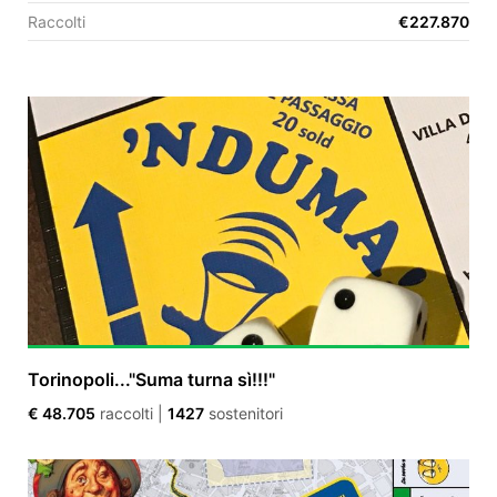
Raccolti
€227.870
EN
FR
IT
ES
Torinopoli..."Suma turna sì!!!"
€ 48.705
raccolti
|
1427
sostenitori