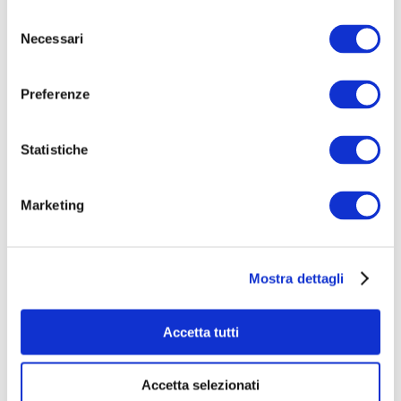
Selezione
Necessari
del
consenso
Preferenze
Statistiche
CICERONE - Il gioco che nasce dall'amore per Roma
€ 8.487
raccolti
|
108
sostenitori
Marketing
Mostra dettagli
Accetta tutti
Accetta selezionati