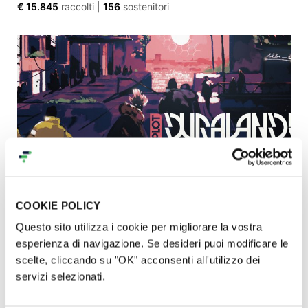
€ 15.845
raccolti
|
156
sostenitori
COOKIE POLICY
Dura-Lande: un gioco di ruolo ecopunk
Questo sito utilizza i cookie per migliorare la vostra
€ 10.985
raccolti
|
196
sostenitori
esperienza di navigazione. Se desideri puoi modificare le
scelte, cliccando su "OK" acconsenti all'utilizzo dei
servizi selezionati.