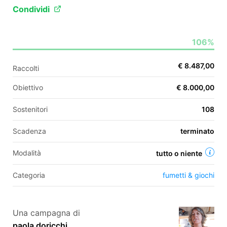
Condividi
EN
106%
FR
€ 8.487,00
Raccolti
IT
ES
Obiettivo
€ 8.000,00
Sostenitori
108
Scadenza
terminato
Modalità
tutto o niente
Categoria
fumetti & giochi
Una campagna di
paola doricchi