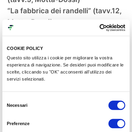
“La fabbrica dei randelli” (tavv.12,
Motta-Dossi)
COOKIE POLICY
Questo sito utilizza i cookie per migliorare la vostra
esperienza di navigazione. Se desideri puoi modificare le
scelte, cliccando su "OK" acconsenti all'utilizzo dei
servizi selezionati.
Selezione
Necessari
del
consenso
Caratteristiche tecniche del
Preferenze
volume cartaceo