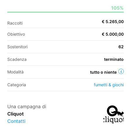
105%
EN
€ 5.265,00
Raccolti
FR
Obiettivo
€ 5.000,00
IT
ES
Sostenitori
62
Scadenza
terminato
Modalità
tutto o niente
Categoria
fumetti & giochi
Una campagna di
Cliquot
Contatti