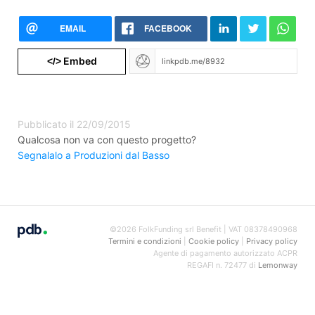
EMAIL
FACEBOOK
Embed
</>
Pubblicato il 22/09/2015
Qualcosa non va con questo progetto?
Segnalalo a Produzioni dal Basso
©2026 FolkFunding srl Benefit | VAT 08378490968
Termini e condizioni
|
Cookie policy
|
Privacy policy
Agente di pagamento autorizzato ACPR
REGAFI n. 72477 di
Lemonway