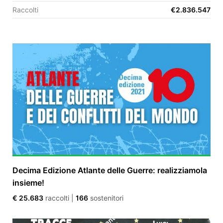
Raccolti
€2.836.547
EN
FR
IT
ES
Decima Edizione Atlante delle Guerre: realizziamola
insieme!
€ 25.683
raccolti
|
166
sostenitori