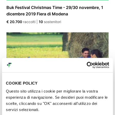
Buk Festival Christmas Time - 29/30 novembre, 1
dicembre 2019 Fiera di Modena
€ 20.700
raccolti
|
10
sostenitori
COOKIE POLICY
Questo sito utilizza i cookie per migliorare la vostra
Fiabe contro il cancro
esperienza di navigazione. Se desideri puoi modificare le
scelte, cliccando su "OK" acconsenti all'utilizzo dei
€ 19.565
raccolti
|
110
sostenitori
servizi selezionati.