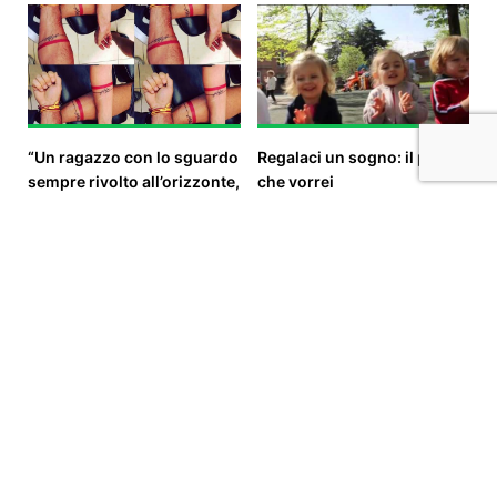
“Un ragazzo con lo sguardo
Regalaci un sogno: il parco
sempre rivolto all’orizzonte,
che vorrei
dove nascono tutti i sogni.”
€ 5.684
raccolti
46
sostenitori
€ 6.431
raccolti
83
sostenitori
Progetto "CROSSING
Musica per Aicra
DREAM" - Educazione alla
€ 3.945
raccolti
64
sostenitori
solidarietà attiva