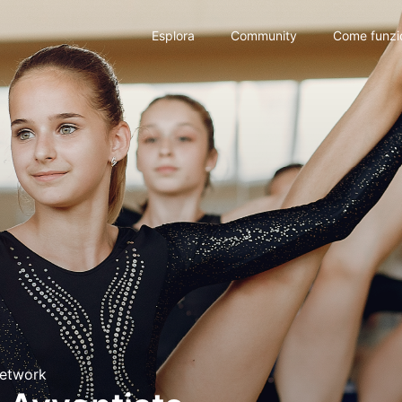
Esplora
Community
Come funzi
etwork