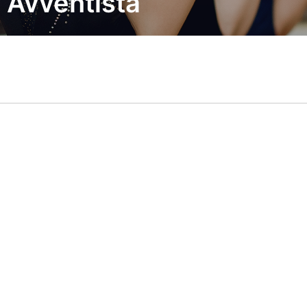
 Avventista
? È semplice