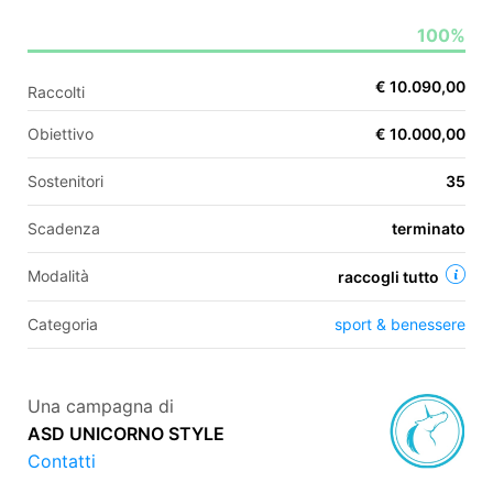
100%
EN
€ 10.090,00
Raccolti
FR
Obiettivo
€ 10.000,00
IT
ES
Sostenitori
35
Scadenza
terminato
Modalità
raccogli tutto
Categoria
sport & benessere
Una campagna di
ASD UNICORNO STYLE
Contatti