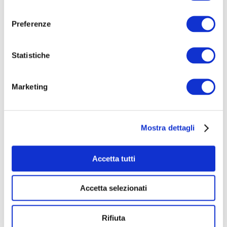
(Tai Chi Chuan, Karate, JuJutsu), Calcio,
consenso
Ginnastica Dolce, Nuoto, Ping-pong, Street
Preferenze
Basket – attività che possono svolgersi sia
all’aria aperta che al chiuso.
Statistiche
Marketing
Mostra dettagli
Accetta tutti
Accetta selezionati
Rifiuta