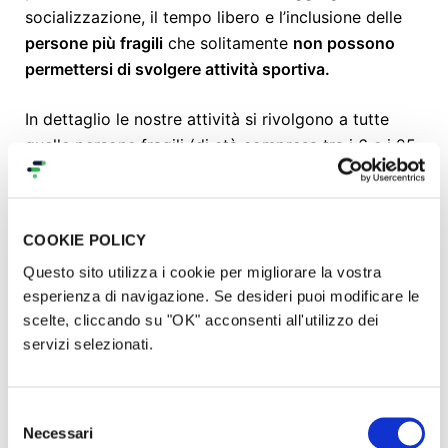
socializzazione, il tempo libero e l’inclusione delle
persone più fragili
che solitamente
non possono
permettersi di svolgere attività sportiva.
In dettaglio le nostre attività si rivolgono a tutte
quelle persone fragili (di età compresa tra i 6 e i 25
anni) che per diversi motivi non hanno la possibilità
di fare sport:
bimbi/e, ragazzi/e, adulti/e in
situazione di disagio sociale ed economico,
COOKIE POLICY
rifugiati, persone con disabilità, senza
Questo sito utilizza i cookie per migliorare la vostra
alcuna distinzione di etnia, sesso, orientamento
esperienza di navigazione. Se desideri puoi modificare le
sessuale, condizioni fisiche/psichiche.
scelte, cliccando su "OK" acconsenti all'utilizzo dei
servizi selezionati.
In particolare, attraverso questa raccolta fondi
vogliamo finanziare queste attività:
Selezione
Allenamento funzionale al parco, Arti Marziali
Necessari
del