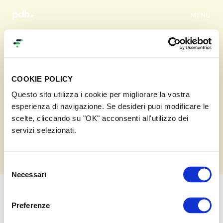
MENU
COOKIE POLICY
Questo sito utilizza i cookie per migliorare la vostra
esperienza di navigazione. Se desideri puoi modificare le
scelte, cliccando su "OK" acconsenti all'utilizzo dei
Tutti i progetti
servizi selezionati.
in
Prodotti di canapa
Selezione
Necessari
Cer
del
consenso
Preferenze
Progetti
0