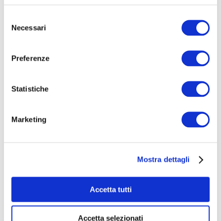
Selezione
Necessari
del
consenso
Preferenze
Statistiche
Staffetta Blu della Legalità
Marketing
€ 95
raccolti
|
4
sostenitori
Mostra dettagli
Accetta tutti
Accetta selezionati