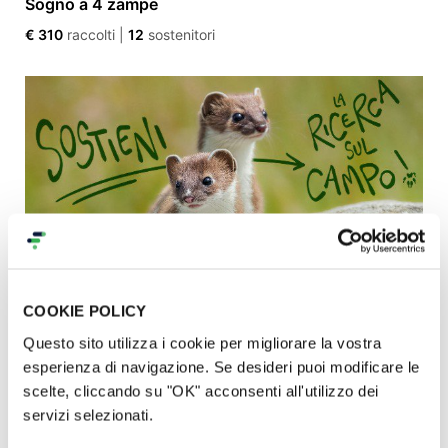
Sogno a 4 zampe
€ 310
raccolti
|
12
sostenitori
COOKIE POLICY
Dalla mascotte alla ricerca: studiare l’ermellino per
Questo sito utilizza i cookie per migliorare la vostra
proteggerlo
esperienza di navigazione. Se desideri puoi modificare le
€ 20.745
raccolti
|
338
sostenitori
scelte, cliccando su "OK" acconsenti all'utilizzo dei
servizi selezionati.