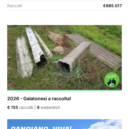
Raccolti
€885.017
EN
FR
IT
ES
2026 - Galatonesi a raccolta!
€ 155
raccolti
|
9
sostenitori