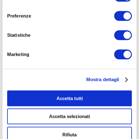
consenso
l'ambiente e per le persone che hanno lavorato
alla sua produzione
Preferenze
Tre foto (10x15) a tiratura limitata (100
esemplari) di tasso, arvicola e martora
Statistiche
Invito alla Prima del film (Novembre 2026)
Marketing
Mostra dettagli
Accetta tutti
Accetta selezionati
Rifiuta