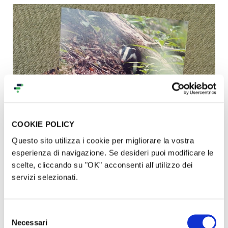
COOKIE POLICY
Questo sito utilizza i cookie per migliorare la vostra
esperienza di navigazione. Se desideri puoi modificare le
scelte, cliccando su "OK" acconsenti all'utilizzo dei
Chi donerà 60 euro avrà in cambio:
servizi selezionati.
T-shirt ufficiale della Màrtora
(con l'illustrazione
Selezione
di Andrea Ambrogio) e realizzata rispettando i
Necessari
del
maggiori standard di sostenibilità per