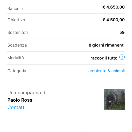
€ 4.650,00
Raccolti
Obiettivo
€ 4.500,00
EN
Sostenitori
59
FR
IT
ES
Scadenza
8 giorni rimanenti
Modalità
raccogli tutto
Categoria
ambiente & animali
Una campagna di
Paolo Rossi
Contatti