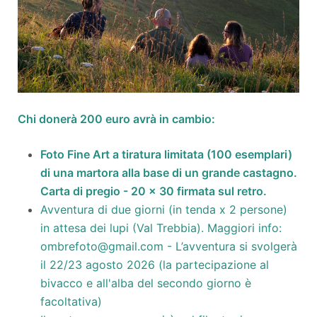
Chi donerà 200 euro avrà in cambio:
Foto Fine Art a tiratura limitata (100 esemplari)
di una martora alla base di un grande castagno.
Carta di pregio - 20 x 30 firmata sul retro.
Avventura di due giorni (in tenda x 2 persone)
in attesa dei lupi (Val Trebbia). Maggiori info:
ombrefoto
@gmail.com
- L’avventura si svolgerà
il 22/23 agosto 2026 (la partecipazione al
bivacco e all'alba del secondo giorno è
facoltativa)