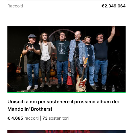
Raccolti
€2.349.064
EN
FR
IT
ES
Unisciti a noi per sostenere il prossimo album dei
Mandolin' Brothers!
€ 4.685
raccolti
|
73
sostenitori