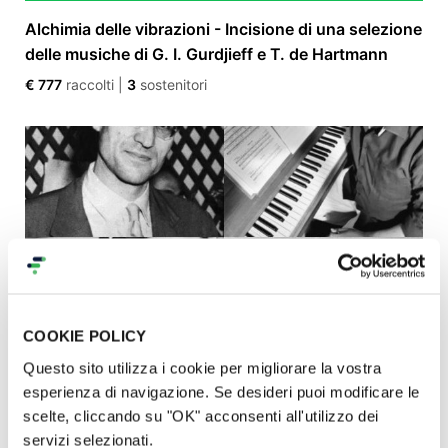
Alchimia delle vibrazioni - Incisione di una selezione
delle musiche di G. I. Gurdjieff e T. de Hartmann
€ 777
raccolti
|
3
sostenitori
COOKIE POLICY
Questo sito utilizza i cookie per migliorare la vostra
Cesare Pavese, dialoghi tra musica e parole.
esperienza di navigazione. Se desideri puoi modificare le
€ 515
raccolti
|
14
sostenitori
scelte, cliccando su "OK" acconsenti all'utilizzo dei
servizi selezionati.