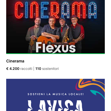
Cinerama
€ 4.200
raccolti
|
110
sostenitori