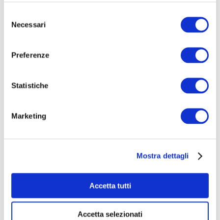
Selezione
Necessari
del
consenso
Preferenze
Statistiche
Viola - cortometraggio sull'epilessia
Marketing
€ 1.325
raccolti
|
39
sostenitori
Mostra dettagli
Accetta tutti
Accetta selezionati