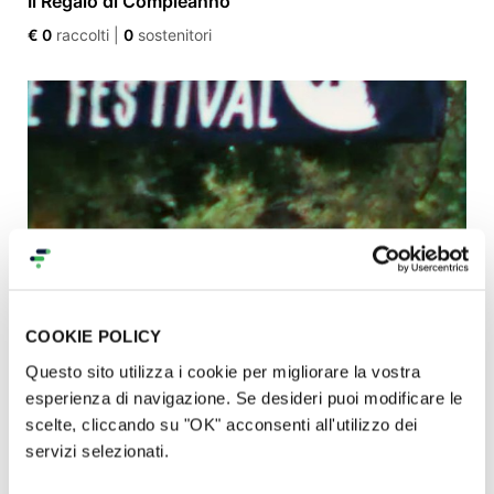
Il Regalo di Compleanno
€ 0
raccolti
|
0
sostenitori
COOKIE POLICY
Summer Nite Love Festival - 2026
Questo sito utilizza i cookie per migliorare la vostra
€ 1.237
raccolti
|
23
sostenitori
esperienza di navigazione. Se desideri puoi modificare le
scelte, cliccando su "OK" acconsenti all'utilizzo dei
servizi selezionati.