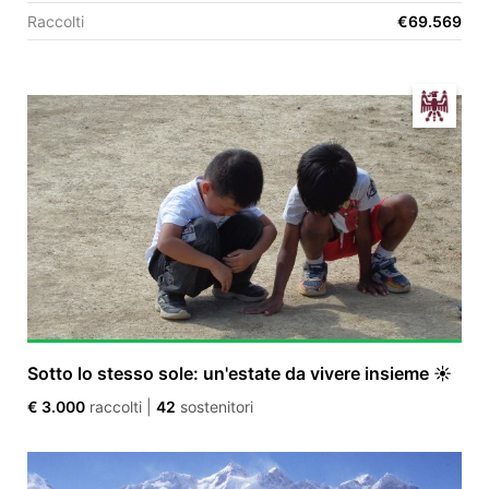
Raccolti
€69.569
EN
FR
IT
ES
Sotto lo stesso sole: un'estate da vivere insieme ☀️
€ 3.000
raccolti
|
42
sostenitori