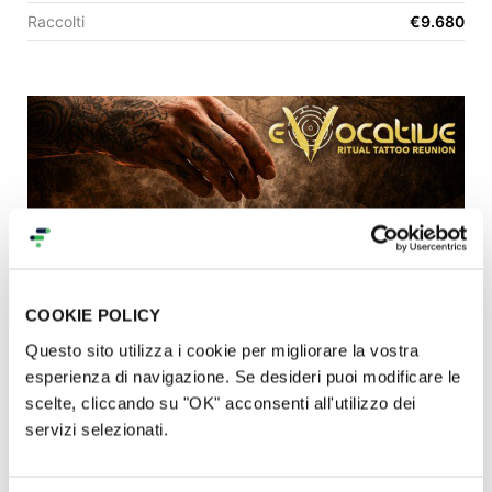
Raccolti
€9.680
EN
FR
IT
ES
COOKIE POLICY
Questo sito utilizza i cookie per migliorare la vostra
Evocative Ritual Tattoo Reunion 2026
esperienza di navigazione. Se desideri puoi modificare le
scelte, cliccando su "OK" acconsenti all'utilizzo dei
€ 0
raccolti
|
0
sostenitori
servizi selezionati.