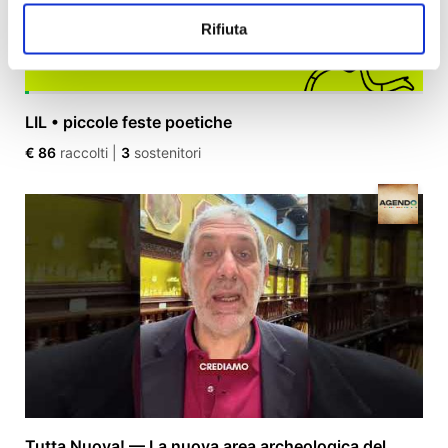
Rifiuta
LIL • piccole feste poetiche
€ 86
raccolti
|
3
sostenitori
Tutta Nuova! — La nuova area archeologica del