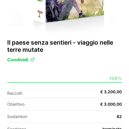
EN
FR
Il paese senza sentieri - viaggio nelle
IT
ES
terre mutate
Condividi
106%
€ 3.200,00
Raccolti
Obiettivo
€ 3.000,00
Sostenitori
82
Scadenza
terminato