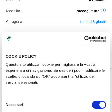
Modalità
raccogli tutto
Categoria
fumetti & giochi
Una campagna di
Valerio Barchi
Contatti
COOKIE POLICY
Questo sito utilizza i cookie per migliorare la vostra
esperienza di navigazione. Se desideri puoi modificare le
Progetto
Ricompense
Commenti (
34
)
Gallery (10)
scelte, cliccando su "OK" acconsenti all'utilizzo dei
servizi selezionati.
Il Progetto
Selezione
Necessari
del
consenso