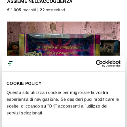
ASSIEME NELL’ACCOGLIENZA
€ 1.005
raccolti
|
22
sostenitori
COOKIE POLICY
Questo sito utilizza i cookie per migliorare la vostra
Il Regalo di Compleanno
esperienza di navigazione. Se desideri puoi modificare le
€ 0
raccolti
|
0
sostenitori
scelte, cliccando su "OK" acconsenti all'utilizzo dei
servizi selezionati.