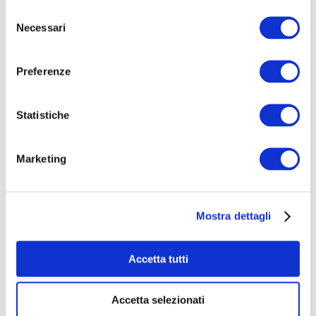
Selezione
Necessari
del
consenso
Preferenze
Statistiche
Summer Nite Love Festival - 2026
Marketing
€ 1.237
raccolti
|
23
sostenitori
Mostra dettagli
Accetta tutti
Accetta selezionati