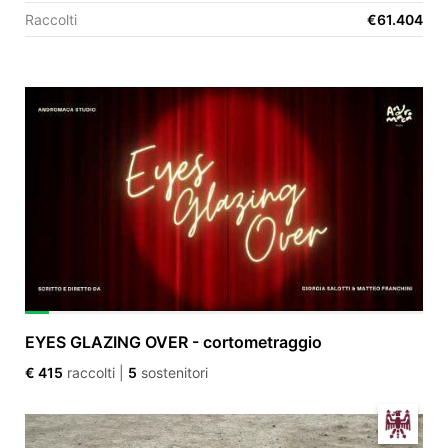
Raccolti
€61.404
EN
FR
IT
ES
EYES GLAZING OVER - cortometraggio
€ 415
raccolti
|
5
sostenitori