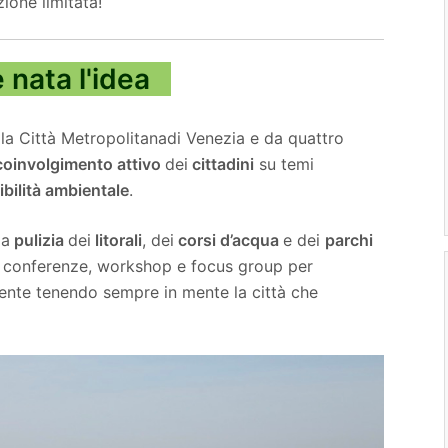
zione limitata!
nata l'idea
lla Città Metropolitana
di Venezia e da quattro
coinvolgimento attivo
dei
cittadini
su temi
bilità ambientale
.
la
pulizia
dei
litorali
, dei
corsi d’acqua
e dei
parchi
 conferenze, workshop e focus group
per
esente tenendo sempre in mente la città che