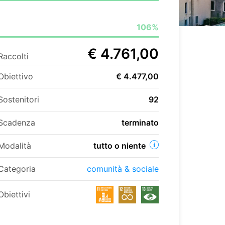
106%
€ 4.761,00
Raccolti
Obiettivo
€ 4.477,00
Sostenitori
92
Scadenza
terminato
Modalità
tutto o niente
Categoria
comunità & sociale
Obiettivi