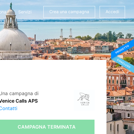
Crea una campagna
Accedi
ona
Servizi
Una campagna di
Venice Calls APS
Contatti
CAMPAGNA TERMINATA