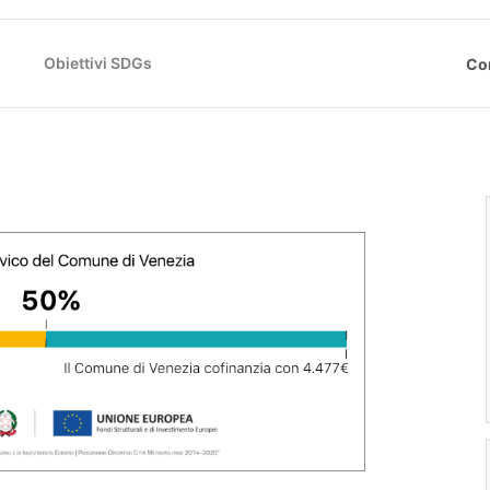
)
Obiettivi SDGs
Co