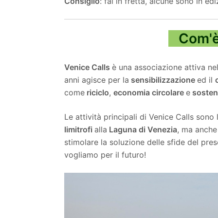
Consiglio
: fai in fretta, alcune sono in edi
Com'è 
Venice Calls
è una associazione attiva ne
anni agisce per la
sensibilizzazione
ed il
come
riciclo
,
economia circolare
e
sosteni
Le attività principali di Venice Calls sono 
limitrofi
alla
Laguna di Venezia
, ma anche
stimolare la soluzione delle sfide del pr
vogliamo per il futuro!