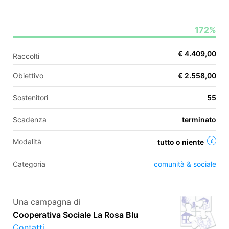
172%
EN
€ 4.409,00
Raccolti
FR
Obiettivo
€ 2.558,00
IT
ES
Sostenitori
55
Scadenza
terminato
Modalità
tutto o niente
Categoria
comunità & sociale
Una campagna di
Cooperativa Sociale La Rosa Blu
Contatti