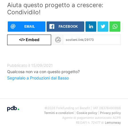
Aiuta questo progetto a crescere:
Condividilo!
EMAIL
FACEBOOK
Embed
</>
Pubblicato il 15/09/2021
Qualcosa non va con questo progetto?
Segnalalo a Produzioni dal Basso
©2026 FolkFunding srl Benefit | VAT 08378490968
Termini e condizioni
|
Cookie policy
|
Privacy policy
Agente di pagamento autorizzato ACPR
REGAFI n. 72477 di
Lemonway