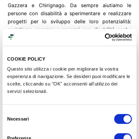
Gazzera e Chirignago. Da sempre aiutiamo le
persone con disabilità a sperimentare e realizzare
progetti per lo sviluppo delle loro potenzialità:
assistiamo ragazze e ragazzi con disabilità anche
gravi, lavorando insieme alle loro famiglie e agli Enti
pubblici del territorio.
COOKIE POLICY
Crediamo nel lavoro di rete, per rendere realtà
Questo sito utilizza i cookie per migliorare la vostra
valori quali la solidarietà, l’inclusione sociale, l’auto-
esperienza di navigazione. Se desideri puoi modificare le
determinazione: lavoriamo, per questo, con Scuole,
scelte, cliccando su "OK" acconsenti all'utilizzo dei
Associazioni, Enti, Aziende locali, Volontari e
servizi selezionati.
sviluppiamo relazioni, esperienze, metodologie
condivise.
Selezione
Oggi, gestiamo, in convenzione con l’Azienda
Necessari
del
Sanitaria Ulss 3 Serenissima, il Comune di Venezia e
consenso
i Comuni di Marcon e di Quarto d’Altino tre servizi:
Preferenze