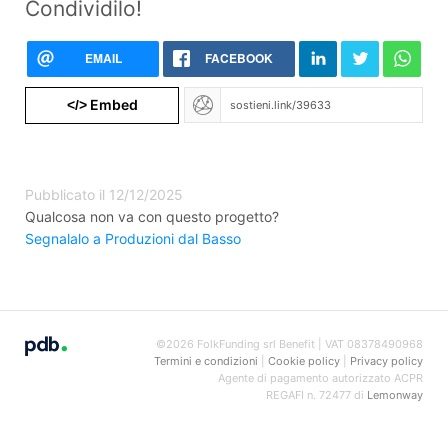
Condividilo!
EMAIL
FACEBOOK
Embed
</>
Pubblicato il 12/12/2025
Qualcosa non va con questo progetto?
Segnalalo a Produzioni dal Basso
©2026 FolkFunding srl Benefit | VAT 08378490968
Termini e condizioni
|
Cookie policy
|
Privacy policy
Agente di pagamento autorizzato ACPR
REGAFI n. 72477 di
Lemonway