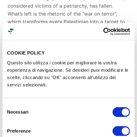
considered victims of a patriarchy, has fallen.
What’s left is the rhetoric of the “war on terror”,
which transforms every Palestinian into a target to
dehumanize and annihilate.
From one shore of the Mediterranean to the other,
the side effects of the patriarchal domination strike
COOKIE POLICY
our lives as well. In Italy, where we are organizing
the boat, religious fundamentalism and nationalism
Questo sito utilizza i cookie per migliorare la vostra
attack the daily existence of all, especially those
esperienza di navigazione. Se desideri puoi modificare le
lacking the “right documents” to be recognized in
scelte, cliccando su "OK" acconsenti all'utilizzo dei
servizi selezionati.
Europe.
Taking the sea, to us, is not a unilateral act of
solidarity: it’s a way of uniting resistances,
Selezione
intertwining fights, and bearing witness that
Necessari
del
colonialism and patriarchy are inseparable aspects
consenso
of the same oppression.
Preferenze
This is why we make an appeal to all people,