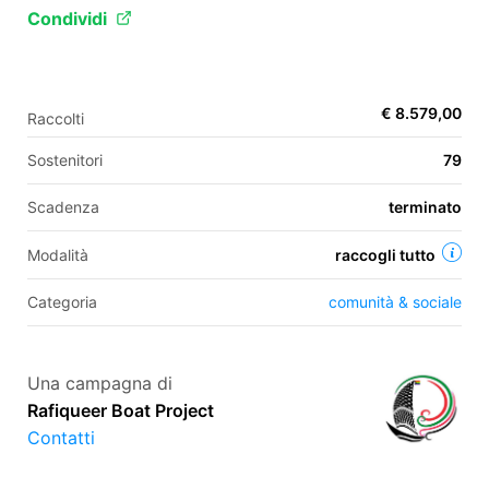
Condividi
EN
€ 8.579,00
Raccolti
FR
Sostenitori
79
IT
ES
Scadenza
terminato
Modalità
raccogli tutto
Categoria
comunità & sociale
Una campagna di
Rafiqueer Boat Project
Contatti