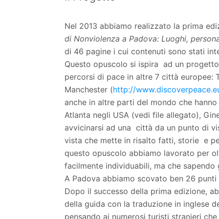
Nel 2013 abbiamo realizzato la prima ediz
di Nonviolenza a Padova: Luoghi, persona
di 46 pagine i cui contenuti sono stati in
Questo opuscolo si ispira ad un progetto 
percorsi di pace in altre 7 città europee: T
Manchester (
http://www.discoverpeace.e
anche in altre parti del mondo che hanno 
Atlanta negli USA (vedi file allegato), Gi
avvicinarsi ad una città da un punto di vi
vista che mette in risalto fatti, storie e 
questo opuscolo abbiamo lavorato per ol
facilmente individuabili, ma che sapendo 
A Padova abbiamo scovato ben 26 punti di in
Dopo il successo della prima edizione, a
della guida con la traduzione in inglese de
pensando ai numerosi turisti stranieri che