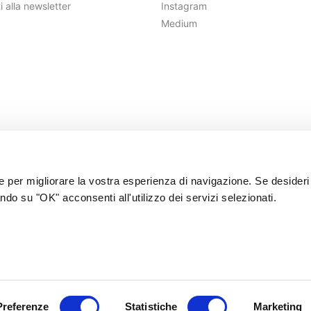
ti alla newsletter
Instagram
Medium
ie per migliorare la vostra esperienza di navigazione. Se desideri
ndo su "OK" acconsenti all'utilizzo dei servizi selezionati.
©2026 FolkFunding srl Benefit | VAT 08378490968
|
Te
Preferenze
Statistiche
Marketing