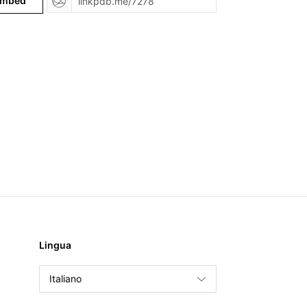
mbed
Lingua
Italiano
English
Français