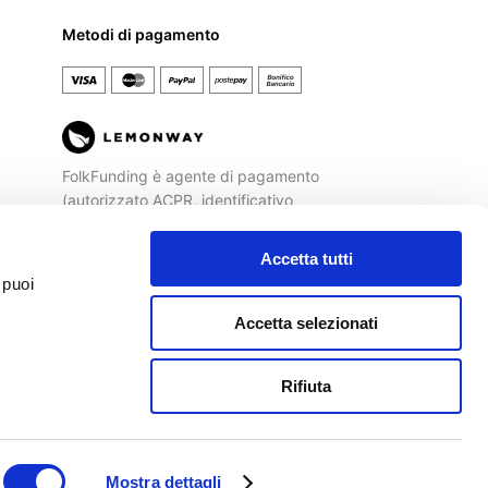
Metodi di pagamento
Español
FolkFunding è agente di pagamento
(autorizzato ACPR, identificativo
REGAFI n. 72477) di
Lemonway
, Istituto
di Pagamento autorizzato dalla
Banca
Accetta tutti
di Francia
ad operare sul territorio
 puoi
italiano.
Accetta selezionati
Rifiuta
rmini e condizioni
|
Cookie policy
|
Privacy policy
Agente di pagamento autorizzato ACPR
REGAFI n. 72477 di
Lemonway
Mostra dettagli