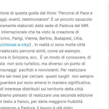
ione di questa guida dal titolo “
Percorsi di Pace e
ggi, eventi, testimonianze
”. È un piccolo opuscolo
teramente elaborati dalla sede di Padova del MIR.
internazionale che ha visto la creazione di
orino, Parigi, Vienna, Berlino, Budapest, L’Aia,
u/choose-a-city/
) . In realtà ci sono molte città
realizzato percorsi simili, come ad esempio
nevra in Svizzera, ecc. È un modo di conoscere, di
sta non solo turistico, ma diverso: un punto di
personaggi pacifisti e nonviolenti. Per realizzare
tre sei mesi per cercare questi luoghi non sempre
guardare poi sono emersi in maniera significativa.
teresse distribuiti sul territorio della città.
bbiamo pensato di realizzare una seconda edizione
l testo a fianco, per darle maggiore fruibilità
 vengono a Padova. Il lavoro è già stato