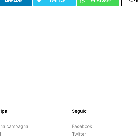
LINKEDIN
TWITTER
WHATSAPP
E
</>
cipa
Seguici
una campagna
Facebook
i
Twitter