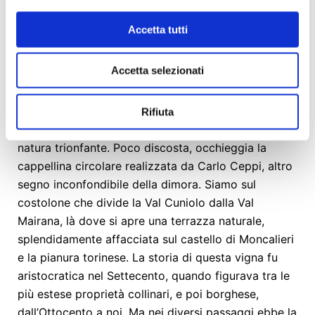
Accetta tutti
La dimora è in posizione dominante, al centro di un
Accetta selezionati
pianoro che si apre improvviso in cima a un bosco.
L’architettura è semplice come doveva essere in
origine, nel Settecento: un rettangolo che si staglia
Rifiuta
dinanzi alle quinte degli alberi, incorniciato da una
natura trionfante. Poco discosta, occhieggia la
cappellina circolare realizzata da Carlo Ceppi, altro
segno inconfondibile della dimora. Siamo sul
costolone che divide la Val Cuniolo dalla Val
Mairana, là dove si apre una terrazza naturale,
splendidamente affacciata sul castello di Moncalieri
e la pianura torinese. La storia di questa vigna fu
aristocratica nel Settecento, quando figurava tra le
più estese proprietà collinari, e poi borghese,
dall’Ottocento a noi. Ma nei diversi passaggi ebbe la