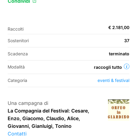
Condividi
EN
€ 2.181,00
Raccolti
FR
Sostenitori
37
IT
ES
Scadenza
terminato
Modalità
raccogli tutto
Categoria
eventi & festival
Una campagna di
La Compagnia del Festival: Cesare,
Enzo, Giacomo, Claudio, Alice,
Giovanni, Gianluigi, Tonino
Contatti