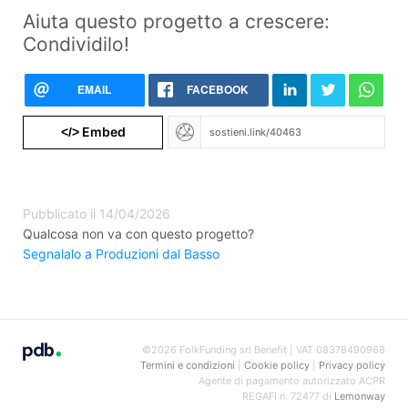
Aiuta questo progetto a crescere:
Condividilo!
EMAIL
FACEBOOK
Embed
</>
Pubblicato il 14/04/2026
Qualcosa non va con questo progetto?
Segnalalo a Produzioni dal Basso
©2026 FolkFunding srl Benefit | VAT 08378490968
Termini e condizioni
|
Cookie policy
|
Privacy policy
Agente di pagamento autorizzato ACPR
REGAFI n. 72477 di
Lemonway