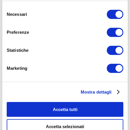
Selezione
Necessari
del
consenso
Preferenze
Statistiche
Marketing
Chi siamo e come operiamo
Mostra dettagli
Siamo in tanti, al parco; di tanti colori e di tante età.
In tanti desideriamo condividere, raccontare,
Accetta tutti
esprimere i nostri valori, giocare e collaborare.
Accetta selezionati