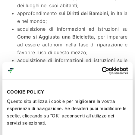
dei luoghi nei suoi abitanti;
approfondimento sui
Diritti dei Bambini,
in Italia
e nel mondo;
acquisizione di informazioni ed istruzioni su
Come si Aggiusta una Bicicletta,
per imparare
ad essere autonomi nella fase di riparazione e
favorire l’uso di questo mezzo;
acquisizione di informazioni ed istruzioni sulle
Piante, i Fiori, gli Alberi
che dimorano nel parco
e non solo;
apertura e gestione condivisa della
Piccola
Biblioteca del Parco Hayez,
che ha libri per
COOKIE POLICY
tutte le età.
Questo sito utilizza i cookie per migliorare la vostra
esperienza di navigazione. Se desideri puoi modificare le
scelte, cliccando su "OK" acconsenti all'utilizzo dei
servizi selezionati.