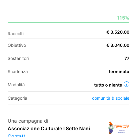
115%
EN
€ 3.520,00
Raccolti
FR
Obiettivo
€ 3.046,00
IT
ES
Sostenitori
77
Scadenza
terminato
Modalità
tutto o niente
Categoria
comunità & sociale
Una campagna di
Associazione Culturale I Sette Nani
Contatti