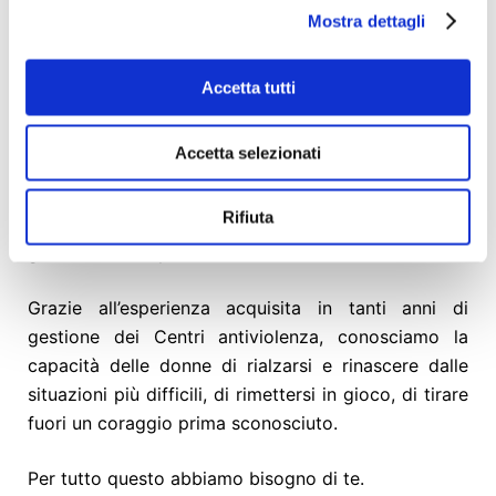
Mostra dettagli
La CASA DI DIFFERENZA DONNA
sarà anche la sede
dell’
Osservatorio Nazionale sulla Violenza contro le
Accetta tutti
Donne con Disabilità
,
istituito per la prima volta in
Italia da
Differenza Donna
per il monitoraggio, la
Accetta selezionati
rilevazione e la ricerca sul fenomeno. L’elaborazione
dei risultati permetterà di sviluppare studi che
Rifiuta
potranno rendere più efficaci per Enti e Istituzioni
gli strumenti di prevenzione e di contrasto.
Grazie all’esperienza acquisita in tanti anni di
gestione dei Centri antiviolenza, conosciamo la
capacità delle donne di rialzarsi e rinascere dalle
situazioni più difficili, di rimettersi in gioco, di tirare
fuori un coraggio prima sconosciuto.
Per tutto questo abbiamo bisogno di te.