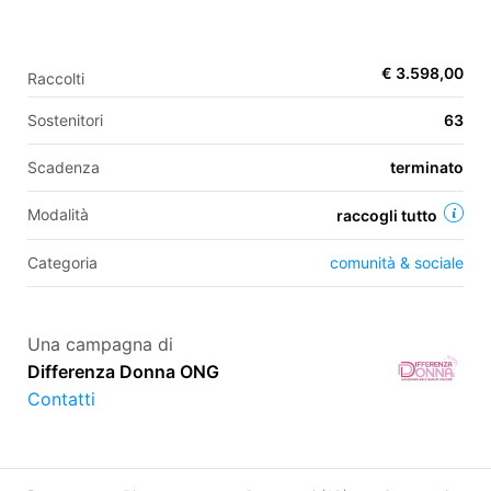
€ 3.598,00
Raccolti
EN
Sostenitori
63
FR
IT
ES
Scadenza
terminato
Modalità
raccogli tutto
Categoria
comunità & sociale
Una campagna di
Differenza Donna ONG
Contatti