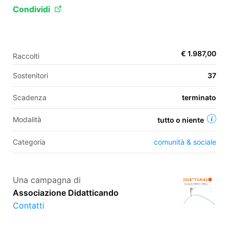
Condividi
EN
€ 1.987,00
Raccolti
FR
Sostenitori
37
IT
ES
Scadenza
terminato
Modalità
tutto o niente
Categoria
comunità & sociale
Una campagna di
Associazione Didatticando
Contatti