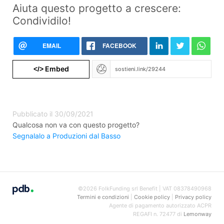
Aiuta questo progetto a crescere:
Condividilo!
EMAIL
FACEBOOK
Embed
</>
Pubblicato il 30/09/2021
Qualcosa non va con questo progetto?
Segnalalo a Produzioni dal Basso
©2026 FolkFunding srl Benefit | VAT 08378490968
Termini e condizioni
|
Cookie policy
|
Privacy policy
Agente di pagamento autorizzato ACPR
REGAFI n. 72477 di
Lemonway