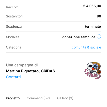
€ 4.055,00
Raccolti
Sostenitori
86
EN
Scadenza
terminato
FR
IT
ES
Modalità
donazione semplice
Categoria
comunità & sociale
Una campagna di
Martina Pignataro, GRIDAS
Contatti
Progetto
Commenti (
57
)
Gallery (9)