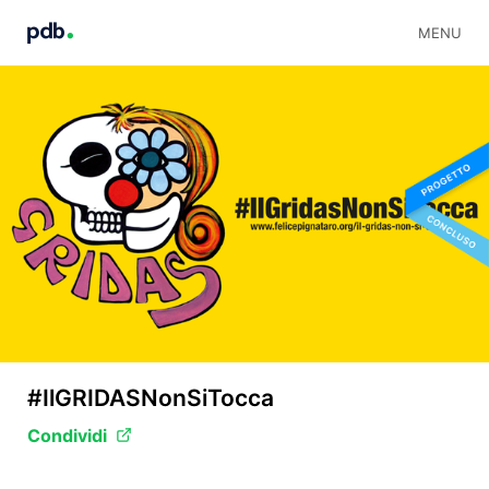
MENU
#IlGRIDASNonSiTocca
Condividi