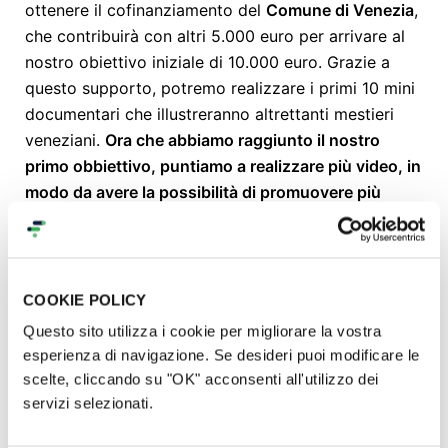
ottenere il cofinanziamento del
Comune di Venezia
,
che contribuirà con altri 5.000 euro per arrivare al
nostro obiettivo iniziale di 10.000 euro. Grazie a
questo supporto, potremo realizzare i primi 10 mini
documentari che illustreranno altrettanti mestieri
veneziani.
Ora che abbiamo raggiunto il nostro
primo obbiettivo, puntiamo a realizzare più video, in
modo da avere la possibilità di promuovere più
realtà artigiane di grande valore!
Ogni video, della
durata di circa 2-3 minuti, sarà una finestra aperta
sulla bellezza e la maestria di queste attività
artigianali.
COOKIE POLICY
Questo sito utilizza i cookie per migliorare la vostra
Dei primi 10.000 euro raccolti, destineremo 9.000
esperienza di navigazione. Se desideri puoi modificare le
euro alla realizzazione e all'editing dei video (e alla
scelte, cliccando su "OK" acconsenti all'utilizzo dei
strumentazione necessaria), 800 euro alla
servizi selezionati.
comunicazione dei video e delle iniziative per la