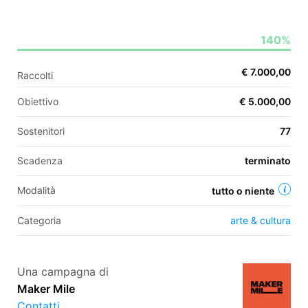
140%
EN
€ 7.000,00
Raccolti
FR
Obiettivo
€ 5.000,00
IT
ES
Sostenitori
77
Scadenza
terminato
Modalità
tutto o niente
Categoria
arte & cultura
Una campagna di
Maker Mile
Contatti