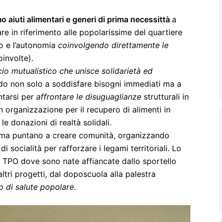
 aiuti alimentari e generi di prima necessittà
a
lare in riferimento alle popolarissime del quartiere
o e l’autonomia
coinvolgendo direttamente le
oinvolte).
io mutualistico che unisce solidarietà ed
ndo non solo a soddisfare bisogni immediati ma a
ntarsi per
affrontare le disuguaglianze
strutturali in
 organizzazione per il recupero di alimenti in
le donazioni di realtà solidali.
o, ma puntano a creare comunità, organizzando
socialità per rafforzare i legami territoriali. Lo
le TPO dove sono nate affiancate dallo sportello
ltri progetti, dal doposcuola alla palestra
o di salute popolare
.