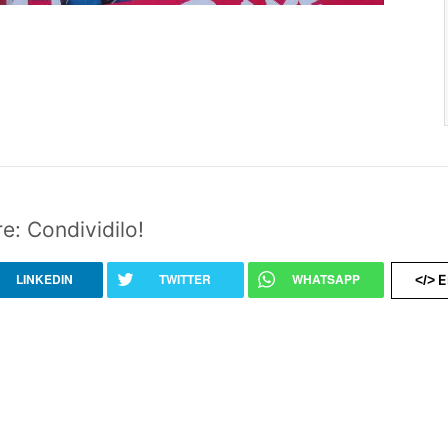
e: Condividilo!
LINKEDIN
TWITTER
WHATSAPP
E
</>