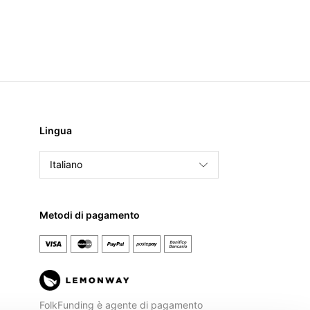
Lingua
Italiano
English
Français
Metodi di pagamento
Español
FolkFunding è agente di pagamento