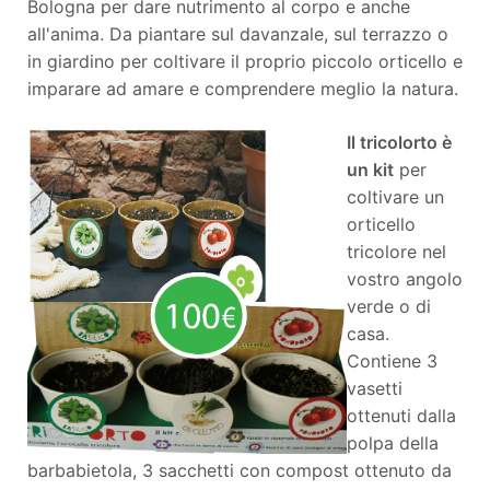
Bologna per dare nutrimento al corpo e anche
all'anima. Da piantare sul davanzale, sul terrazzo o
in giardino per coltivare il proprio piccolo orticello e
imparare ad amare e comprendere meglio la natura.
Il tricolorto è
un kit
per
coltivare un
orticello
tricolore nel
vostro angolo
verde o di
casa.
Contiene 3
vasetti
ottenuti dalla
polpa della
barbabietola, 3 sacchetti con compost ottenuto da