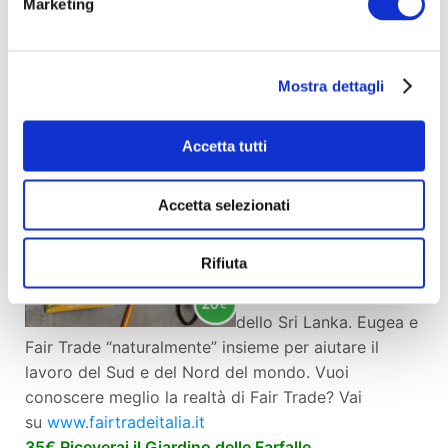
Marketing
Agnese Baruzzi,
contiene dei semi di
cosmos in grado, una volta fioriti, di attirare
Mostra dettagli
bellissime farfalle nel tuo angolo verde. Il
destinatario del biglietto può anche mappare il
proprio fiore su
www.effettofarfalla.net
, il sito per
Accetta tutti
costruire i corridoi ecologici nelle città.
Biglietto di auguri con
Accetta selezionati
semi di cumino
certificati Fair Trade
Rifiuta
provenienti dalla
coltivazione Bio Foods
dello Sri Lanka. Eugea e
Fair Trade “naturalmente” insieme per aiutare il
lavoro del Sud e del Nord del mondo. Vuoi
conoscere meglio la realtà di Fair Trade? Vai
su
www.fairtradeitalia.it
35€ Riceverai il Giardino delle Farfalle