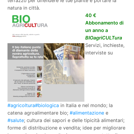
terrazzo per difendere le tue piante e portare la
natura in città.
40 €
Abbonamento di
un anno a
BIOagriCULTura
Servizi, inchieste,
interviste su
‪#‎agricoltura‬
‪#‎biologica‬
in Italia e nel mondo; la
catena agroalimentare bio;
‪#‎alimentazione‬
e
‪#‎salute‬
; cultura dei sapori e delle tipicità alimentari;
forme di distribuzione e vendita; idee per migliorare