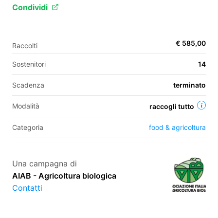
Condividi
EN
€ 585,00
Raccolti
FR
Sostenitori
14
IT
ES
Scadenza
terminato
Modalità
raccogli tutto
Categoria
food & agricoltura
Una campagna di
AIAB - Agricoltura biologica
Contatti