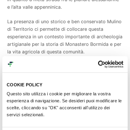
e l’alta valle appenninica.
La presenza di uno storico e ben conservato Mulino
di Territorio ci permette di collocare questa
esperienza in un contesto importante di archeologia
artigianale per la storia di Monastero Bormida e per
la vita agricola di questa comunità.
IL MULINO
Il mulino esisteva già sicuramente nel
1664
, poiché
COOKIE POLICY
lo si può individuare nel primo catasto della
Questo sito utilizza i cookie per migliorare la vostra
comunità di Monastero, redatto in quell’anno. Le sue
esperienza di navigazione. Se desideri puoi modificare le
forme erano diverse da oggi: corrispondeva grosso
scelte, cliccando su "OK" acconsenti all'utilizzo dei
modo ai primi due piani dell’edificio odierno,
servizi selezionati.
costruiti in pietra e, ovviamente, diverso era il suo
meccanismo molitorio poiché lavorava a macine