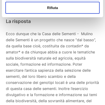
dedicate proprio alla descrizione del mulino o delle
Rifiuta
vicende umane e paesane ad esso legate.
La risposta
Ecco dunque che la Casa delle Sementi - Mulino
delle Sementi è un progetto che nasce “dal basso”,
da quella base cioè, costituita da contadin* da
amator* e da chiunque abbia a cuore le tematiche
sulla biodiversità naturale ed agricola, equità
sociale, formazione ed informazione. Poter
esercitare l’antica sapienza della selezione delle
sementi, del loro libero scambio e della
conservazione dei genotipi locali è una delle priorità
di questa casa delle sementi. Inoltre l’esercizio
divulgativo e la formazione e informazione sui temi
della biodiversità, della sovranità alimentare, del