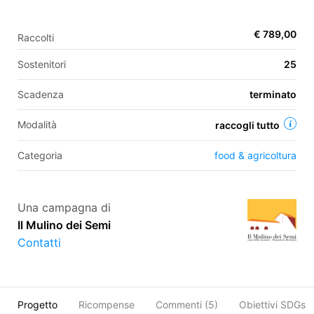
€ 789,00
Raccolti
EN
Sostenitori
25
FR
Scadenza
terminato
IT
ES
Modalità
raccogli tutto
Categoria
food & agricoltura
Una campagna di
Il Mulino dei Semi
Contatti
Progetto
Ricompense
Commenti (
5
)
Obiettivi SDGs